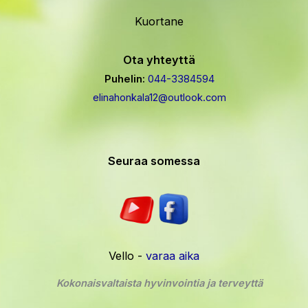
Kuortane
Ota yhteyttä
Puhelin
:
044-3384594
elinahonkala12
@outlook.com
Seuraa somessa
Vello -
varaa aika
Kokonaisvaltaista hyvinvointia ja terveyttä