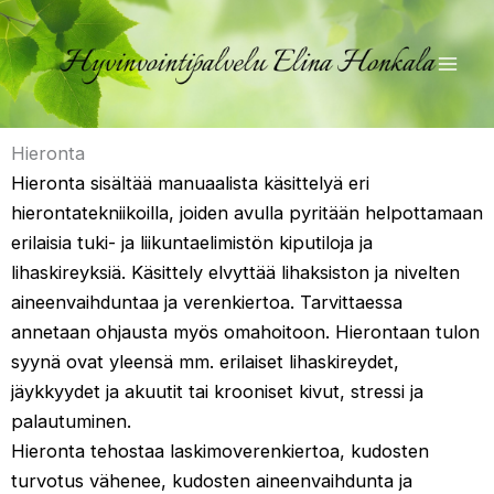
Siirry
sisältöön
Hieronta
Hieronta sisältää manuaalista käsittelyä eri
hierontatekniikoilla, joiden avulla pyritään helpottamaan
erilaisia tuki- ja liikuntaelimistön kiputiloja ja
lihaskireyksiä. Käsittely elvyttää lihaksiston ja nivelten
aineenvaihduntaa ja verenkiertoa. Tarvittaessa
annetaan ohjausta myös omahoitoon. Hierontaan tulon
syynä ovat yleensä mm. erilaiset lihaskireydet,
jäykkyydet ja akuutit tai krooniset kivut, stressi ja
palautuminen.
Hieronta tehostaa laskimoverenkiertoa, kudosten
turvotus vähenee, kudosten aineenvaihdunta ja