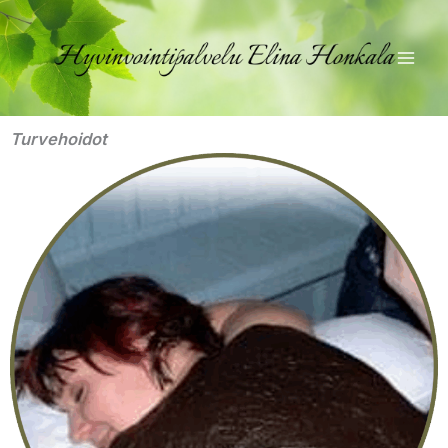
Siirry
sisältöön
Turvehoidot