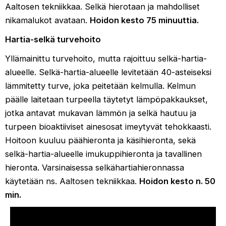
Aaltosen tekniikkaa. Selkä hierotaan ja mahdolliset
nikamalukot avataan.
Hoidon kesto 75 minuuttia.
Hartia-selkä turvehoito
Yllämainittu turvehoito, mutta rajoittuu selkä-hartia-
alueelle. Selkä-hartia-alueelle levitetään 40-asteiseksi
lämmitetty turve, joka peitetään kelmulla. Kelmun
päälle laitetaan turpeella täytetyt lämpöpakkaukset,
jotka antavat mukavan lämmön ja selkä hautuu ja
turpeen bioaktiiviset ainesosat imeytyvät tehokkaasti.
Hoitoon kuuluu päähieronta ja käsihieronta, sekä
selkä-hartia-alueelle imukuppihieronta ja tavallinen
hieronta. Varsinaisessa selkähartiahieronnassa
käytetään ns. Aaltosen tekniikkaa.
Hoidon kesto n. 50
min.