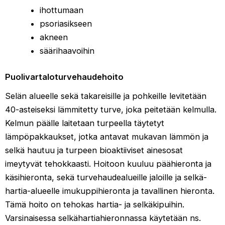
ihottumaan
psoriasikseen
akneen
säärihaavoihin
Puolivartaloturvehaudehoito
Selän alueelle sekä takareisille ja pohkeille levitetään
40-asteiseksi lämmitetty turve, joka peitetään kelmulla.
Kelmun päälle laitetaan turpeella täytetyt
lämpöpakkaukset, jotka antavat mukavan lämmön ja
selkä hautuu ja turpeen bioaktiiviset ainesosat
imeytyvät tehokkaasti. Hoitoon kuuluu päähieronta ja
käsihieronta, sekä turvehaudealueille jaloille ja selkä-
hartia-alueelle imukuppihieronta ja tavallinen hieronta.
Tämä hoito on tehokas hartia- ja selkäkipuihin.
Varsinaisessa selkähartiahieronnassa käytetään ns.