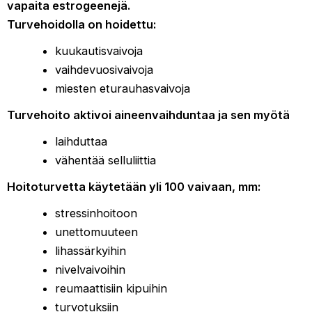
vapaita estrogeenejä.
Turvehoidolla on hoidettu:
kuukautisvaivoja
vaihdevuosivaivoja
miesten eturauhasvaivoja
Turvehoito aktivoi aineenvaihduntaa ja sen myötä
laihduttaa
vähentää selluliittia
Hoitoturvetta käytetään yli 100 vaivaan, mm:
stressinhoitoon
unettomuuteen
lihassärkyihin
nivelvaivoihin
reumaattisiin kipuihin
turvotuksiin