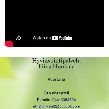
Kuortane
Ota yhteyttä
Puhelin
:
044-3384594
elinahonkala12
@outlook.com